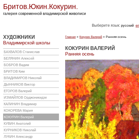
Бритов.Юкин.Кокурин.
галерея современной владимирской живописи
Выберите язык:
русский
en
ХУДОЖНИКИ
»
» Ранняя осень
Главная
Кокурин Валерий
Владимирской школы
КОКУРИН ВАЛЕРИЙ
БАХВАЛОВ
Станислав
Ранняя осень
БЕЛЯНИН
Алексей
БОБРОВ
Вадим
БРИТОВ
Ким
ВЛАДИМИРОВ
Николай
ДЫННИКОВ
Виктор
ЕГОРОВ
Валерий
ИЗМАЙЛОВ
Орджоникидзе
КАЛИНИН
Владимир
КОКОРЕВА
Мария
КОКУРИН
Валерий
КУВИН
Анатолий
КУРНИКОВ
Николай
ЛУКИН
Александр